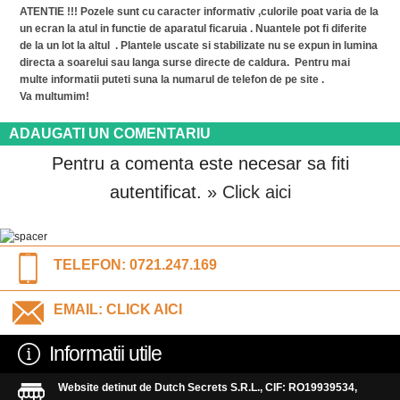
ATENTIE !!! Pozele sunt cu caracter informativ ,culorile poat varia de la
un ecran la atul in functie de aparatul ficaruia . Nuantele pot fi diferite
de la un lot la altul . Plantele uscate si stabilizate nu se expun in lumina
directa a soarelui sau langa surse directe de caldura. Pentru mai
multe informatii puteti suna la numarul de telefon de pe site .
Va multumim!
ADAUGATI UN COMENTARIU
Pentru a comenta este necesar sa fiti
autentificat.
» Click aici
TELEFON:
0721.247.169
EMAIL:
CLICK AICI
Informatii utile
Website detinut de Dutch Secrets S.R.L., CIF: RO19939534,