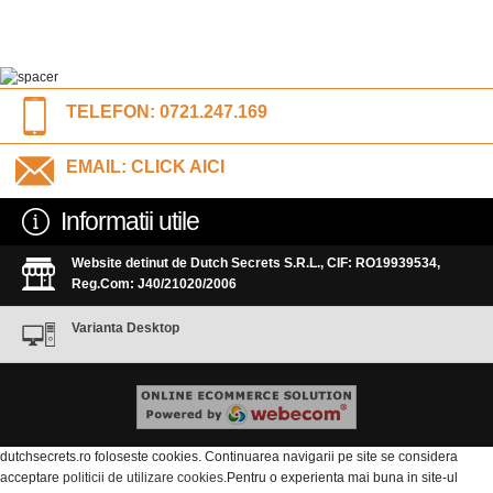
TELEFON:
0721.247.169
EMAIL:
CLICK AICI
Informatii utile
Website detinut de Dutch Secrets S.R.L., CIF: RO19939534,
Reg.Com: J40/21020/2006
Varianta Desktop
dutchsecrets.ro foloseste cookies. Continuarea navigarii pe site se considera
acceptare
politicii de utilizare cookies
.Pentru o experienta mai buna in site-ul