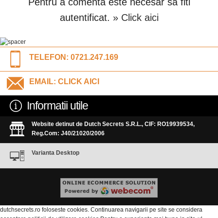
Pentru a comenta este necesar sa fiti
autentificat.
» Click aici
TELEFON:
0721.247.169
EMAIL:
CLICK AICI
Informatii utile
Website detinut de Dutch Secrets S.R.L., CIF: RO19939534,
Reg.Com: J40/21020/2006
Varianta Desktop
dutchsecrets.ro foloseste cookies. Continuarea navigarii pe site se considera